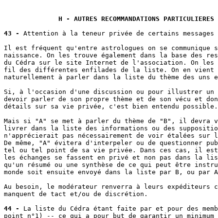
H - AUTRES RECOMMANDATIONS PARTICULIERES
43 -
 Attention à la teneur privée de certains messages 
Il est fréquent qu'entre astrologues on se communique s
naissance. On les trouve également dans la base des res
du Cédra sur le site Internet de l'association. On les 
fil des différentes enfilades de la liste. On en vient 
naturellement à parler dans la liste du thème des uns e
Si, à l'occasion d'une discussion ou pour illustrer un 
devoir parler de son propre thème et de son vécu et don
détails sur sa vie privée, c'est bien entendu possible.

Mais si "A" se met à parler du thème de "B", il devra v
livrer dans la liste des informations ou des suppositio
n'apprécierait pas nécessairement de voir étalées sur l
De même, "A" évitera d'interpeler ou de questionner pub
tel ou tel point de sa vie privée. Dans ces cas, il est
les échanges se fassent en privé et non pas dans la lis
qu'un résumé ou une synthèse de ce qui peut être instru
monde soit ensuite envoyé dans la liste par B, ou par A
Au besoin, le modérateur renverra à leurs expéditeurs c
manquent de tact et/ou de discrétion.

44 -
 La liste du Cédra étant faite par et pour des memb
point n°1) -- ce qui a pour but de garantir un minimum 