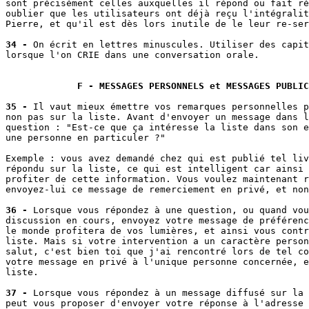
sont précisément celles auxquelles il répond ou fait ré
oublier que les utilisateurs ont déjà reçu l'intégralit
Pierre, et qu'il est dès lors inutile de le leur re-ser
34 -
 On écrit en lettres minuscules. Utiliser des capit
lorsque l'on CRIE dans une conversation orale.

F - MESSAGES PERSONNELS et MESSAGES PUBLIC
35 -
 Il vaut mieux émettre vos remarques personnelles p
non pas sur la liste. Avant d'envoyer un message dans l
question : "Est-ce que ça intéresse la liste dans son e
une personne en particuler ?"

Exemple : vous avez demandé chez qui est publié tel liv
répondu sur la liste, ce qui est intelligent car ainsi 
profiter de cette information. Vous voulez maintenant r
envoyez-lui ce message de remerciement en privé, et non
36 -
 Lorsque vous répondez à une question, ou quand vou
discussion en cours, envoyez votre message de préférenc
le monde profitera de vos lumières, et ainsi vous contr
liste. Mais si votre intervention a un caractère person
salut, c'est bien toi que j'ai rencontré lors de tel co
votre message en privé à l'unique personne concernée, e
liste.

37 -
 Lorsque vous répondez à un message diffusé sur la 
peut vous proposer d'envoyer votre réponse à l'adresse 