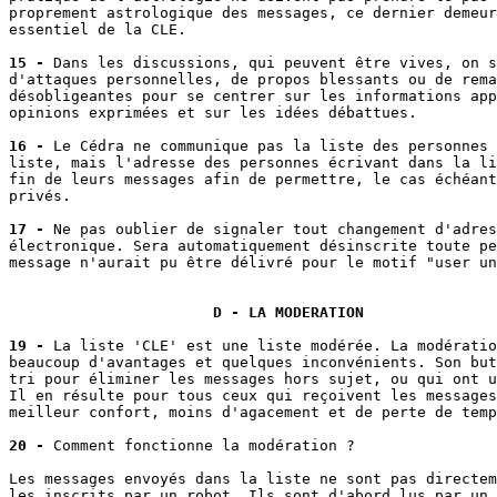
proprement astrologique des messages, ce dernier demeur
essentiel de la CLE.

15 -
 Dans les discussions, qui peuvent être vives, on s
d'attaques personnelles, de propos blessants ou de rema
désobligeantes pour se centrer sur les informations app
opinions exprimées et sur les idées débattues.

16 -
 Le Cédra ne communique pas la liste des personnes 
liste, mais l'adresse des personnes écrivant dans la li
fin de leurs messages afin de permettre, le cas échéant
privés.

17 -
 Ne pas oublier de signaler tout changement d'adres
électronique. Sera automatiquement désinscrite toute pe
message n'aurait pu être délivré pour le motif "user un
D - LA MODERATION
19 -
 La liste 'CLE' est une liste modérée. La modératio
beaucoup d'avantages et quelques inconvénients. Son but
tri pour éliminer les messages hors sujet, ou qui ont u
Il en résulte pour tous ceux qui reçoivent les messages
meilleur confort, moins d'agacement et de perte de temp
20 -
 Comment fonctionne la modération ?

Les messages envoyés dans la liste ne sont pas directem
les inscrits par un robot. Ils sont d'abord lus par un 