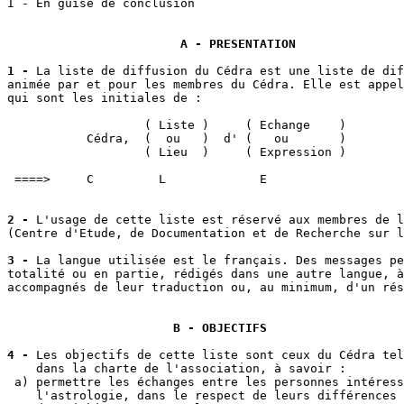
I - En guise de conclusion

A - PRESENTATION
1 -
 La liste de diffusion du Cédra est une liste de dif
animée par et pour les membres du Cédra. Elle est appel
qui sont les initiales de :

                   ( Liste )     ( Echange    )

           Cédra,  (  ou   )  d' (   ou       )

                   ( Lieu  )     ( Expression )

 ====>     C         L             E

2 -
 L'usage de cette liste est réservé aux membres de l
(Centre d'Etude, de Documentation et de Recherche sur l
3 -
 La langue utilisée est le français. Des messages pe
totalité ou en partie, rédigés dans une autre langue, à
accompagnés de leur traduction ou, au minimum, d'un rés
B - OBJECTIFS
4 -
 Les objectifs de cette liste sont ceux du Cédra tel
    dans la charte de l'association, à savoir :

 a) permettre les échanges entre les personnes intéress
    l'astrologie, dans le respect de leurs différences 