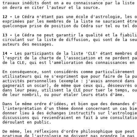
travaux inédits dont on a eu connaissance par la liste 
on devra en citer l'auteur et la source.

12 -
 Le Cédra n'étant pas une école d'astrologie, les o
exprimées par les membres de la liste ne sauraient être
quelconque prise de position du Cédra sur tel ou tel do
13 -
 Le Cédra ne peut garantir la qualité et la fiabili
circulant sur la liste de diffusion, qui sont de la seu
auteurs des messages.

14 -
 Les participants de la liste 'CLE' étant membres d
l'esprit de la charte de l'association et ne perdent pa
de la CLE, qui est l'amélioration des connaissances en 
En conséquence, sont considérés comme particulièrement 
utilisateurs qui ne s'expriment que pour faire de la pu
activités personnelles (exemple : j'avais annoncé dans 
gagnerait un oscar), de même que ceux qui, désoeuvrés o
dans leur peau, utilisent la CLE pour tuer le temps, ou
de leur nombril, ou pour étaler leurs états d'âme.

Dans le même ordre d'idées, et bien que des demandes d'
l'interprétation d'un thème donné concernant un cas bie
donner lieu à des échanges instructifs sur l'astrologie
discussions qui reviendraient en fait à une consultatio
déroulant en public.

De même, les réflexions d'ordre philosophique que peut 
pratique de l'astrologie ne doivent pas prendre le pas 