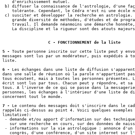
    d'enrichissement mutuel.

 b) diffuser la connaissance de l'astrologie, d'une faç
    tolérante. Cependant, le Cédra n'est ni une école n
 c) susciter et développer la recherche en astrologie. 
    grande diversité de méthodes, d'études et de progra
    travail. Il demande néanmoins une démarche honnête,
    La discipline et la rigueur sont des atouts majeurs
C - FONCTIONNEMENT de la liste
5 -
 Toute personne inscrite sur cette liste peut y envo
messages sont lus par un modérateur, puis expédiés à to
liste.

6 -
 Les échanges dans une liste de diffusion s'apparent
dans une salle de réunion où la parole n'appartient pas
tous écoutent, mais à toutes les personnes présentes. L
écrit sont lus par tous. Chacun peut y répondre, et sa 
tous. A l'inverse de ce qui se passe dans la messagerie
personnes, les échanges à l'intérieur d'une liste de di
concernent tout le monde.

7 -
 Le contenu des messages doit s'inscrire dans le cad
rappelés ci-dessus au point 4. Voici quelques exemples 
limitative):

 - demande et/ou apport d'information sur des technique
   sur une recherche en cours, sur des données de naiss
 - informations sur la vie astrologique : annonce d'un 
   congrès, d'une conférence, d'un site internet sur l'