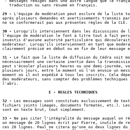
 - messages rédigés dans une autre langue que le frança
   traduction ou sans résumé en français.

29 -
 L'équipe de modération peut exclure de la liste to
après plusieurs demandes et avertissements transmis par
ne se conformerait pas aux présentes règles de la CLE.

30 -
 Lorsqu'ils interviennent dans les discussions de l
l'équipe de modération le font à titre tout à fait pers
investis d'aucune autorité particulière qui découlerait
modérateur. Lorsqu'ils interviennent en tant que modéra
clairement précisé en début ou en fin de leur message e
31 -
 Le fait que la liste de diffusion du Cédra soit mo
nécessairement une certaine inertie dans la transmissio
peut s'écouler plusieurs heures ou une demi-journée, vo
plusieurs jours, entre le moment où l'on envoie un mess
moment où il est expédié à tous les inscrits. Cela dépe
des modérateurs, sans compter des problèmes techniques 
l'abri.

E - REGLES TECHNIQUES
32 -
 Les messages sont constitués exclusivement de text
fichiers joints (images, documents formatés, etc.). Les
sont en texte brut, tout simplement.

33 -
 Ne pas citer l'intégralité du message auquel on ré
un message de 20 lignes écrit par Pierre, inutile de re
ces 20 lignes. Paul ne citera qu'une ou deux lignes du 